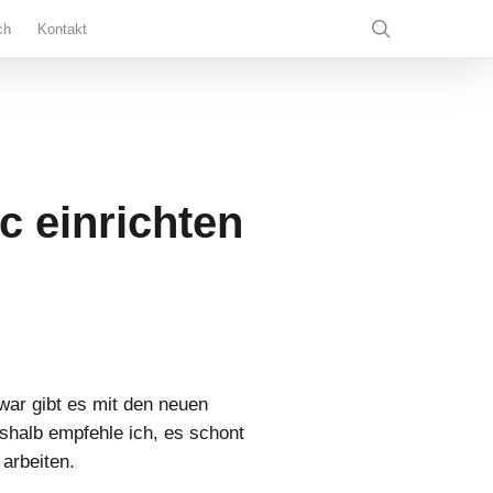
search
ch
Kontakt
c einrichten
Microsoft PowerPoint
Google Slides
war gibt es mit den neuen
shalb empfehle ich, es schont
 arbeiten.