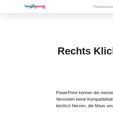
Skip
Präsentation
to
main
content
Rechts Klic
PowerPoint kennen die meiste
Versionen keine Kompatibilit
letztlich Nerven, die Maus um