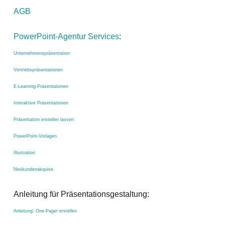
AGB
PowerPoint-Agentur Services
:
Unternehmenspräsentation
Vertriebspräsentationen
E-Learning-Präsentationen
Interaktive Präsentationen
Präsentation erstellen lassen
PowerPoint-Vorlagen
Illustration
Neukundenakquise
Anleitung für Präsentationsgestaltung:
Anleitung: One-Pager erstellen