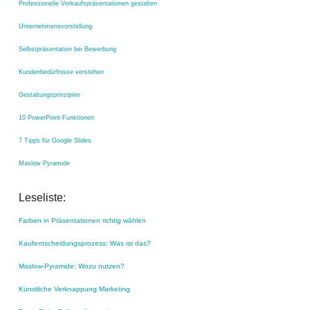
Professionelle Verkaufspräsentationen gestalten
Unternehmensvorstellung
Selbstpräsentation bei Bewerbung
Kundenbedürfnisse verstehen
Gestaltungsprinzipien
10 PowerPoint-Funktionen
7 Tipps für Google Slides
Maslow Pyramide
Leseliste:
Farben in Präsentationen richtig wählen
Kaufentscheidungsprozess: Was ist das?
Maslow-Pyramide: Wozu nutzen?
Künstliche Verknappung Marketing