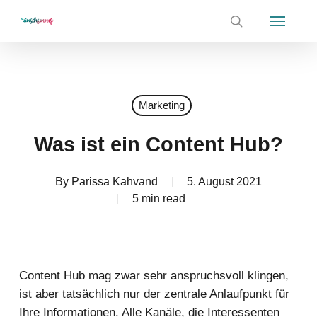
Skip
Menu
to
search
main
content
Marketing
Was ist ein Content Hub?
By
Parissa Kahvand
5. August 2021
5 min read
Content Hub mag zwar sehr anspruchsvoll klingen,
ist aber tatsächlich nur der zentrale Anlaufpunkt für
Ihre Informationen. Alle Kanäle, die Interessenten